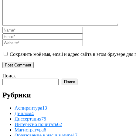
Сохранить моё имя, email и адрес сайта в этом браузере д
Поиск
Поиск
Рубрики
Аспирантура
13
Диплом
4
Диссертация
75
Интересно почитать
62
Магистратура
6
Образование у нас и в мире
17