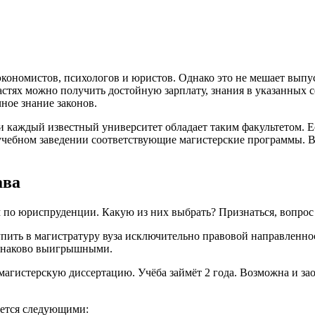
 экономистов, психологов и юристов. Однако это не мешает вып
астях можно получить достойную зарплату, знания в указанных с
ное знание законов.
 каждый известный университет обладает таким факультетом. Ес
 учебном заведении соответствующие магистерские программы. В
ава
м по юриспруденции. Какую из них выбрать? Признаться, вопрос
упить в магистратуру вуза исключительно правовой направленно
одинаково выигрышными.
агистерскую диссертацию. Учёба займёт 2 года. Возможна и заоч
ается следующими: