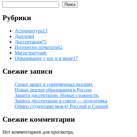
Поиск
Рубрики
Аспирантура
13
Диплом
4
Диссертация
75
Интересно почитать
62
Магистратура
6
Образование у нас и в мире
17
Свежие записи
Сроки защит в современных реалиях
Новые реалии образования в России
Защита диссертации. Новые сложности.
Защита диссертации в совете — подготовка
Обмен студентами между Россией и Сирией
Свежие комментарии
Нет комментариев для просмотра.