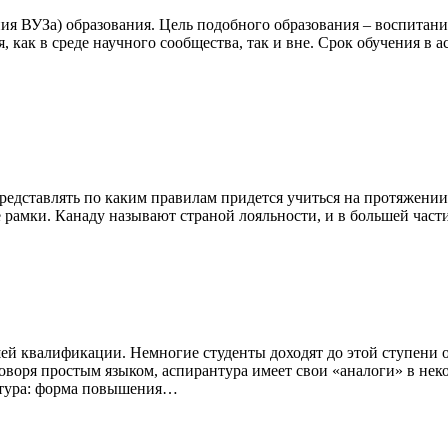
ия ВУЗа) образования. Цель подобного образования – воспитани
 как в среде научного сообщества, так и вне. Срок обучения в а
едставлять по каким правилам придется учиться на протяжении м
ие рамки. Канаду называют страной лояльности, и в большей час
ей квалификации. Немногие студенты доходят до этой ступени о
оворя простым языком, аспирантура имеет свои «аналоги» в нек
натура: форма повышения…