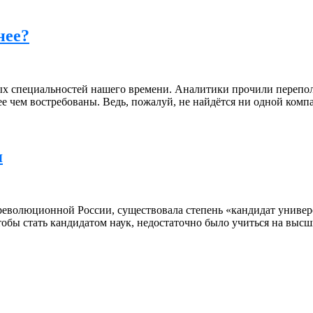
нее?
ых специальностей нашего времени. Аналитики прочили перепол
лее чем востребованы. Ведь, пожалуй, не найдётся ни одной комп
я
дореволюционной России, существовала степень «кандидат универ
обы стать кандидатом наук, недостаточно было учиться на высш