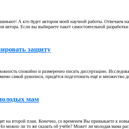
ивают: А кто будет автором моей научной работы. Отвечаем на 
я автора. Если вы выбираете пакет самостоятельной разработки
нировать защиту
можность спокойно и размеренно писать диссертацию. Исследов
омимо самой рукописи, придётся подготовить ещё и множество д
 молодых мам
дят на второй план. Конечно, со временем Вы привыкаете к новы
 Но можно ли то же сказать об учёбе? Может ли молодая мама р