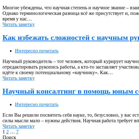
Многие убеждены, что научная степень и научное звание – вз
Однако терминологическая разница всё же присутствует и, пожа
время у нас…
Читать заметку
Как избежать сложностей с научным ру
Интересно почитать
Научный руководитель – тот человек, который курирует научно
отредактировать рукопись работы, а кто-то заставляет участво
идёте к своему потенциальному «научнику». Как…
Читать заметку
Научный консалтинг в помощь юным с
Интересно почитать
Если Вы решили посвятить себя науке, то, безусловно, у вас е
силы мысли мало – нужны действия. Научная работа требует в
Читать заметку
1
2
…
7
Поиск