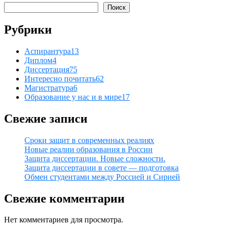
Поиск
Рубрики
Аспирантура
13
Диплом
4
Диссертация
75
Интересно почитать
62
Магистратура
6
Образование у нас и в мире
17
Свежие записи
Сроки защит в современных реалиях
Новые реалии образования в России
Защита диссертации. Новые сложности.
Защита диссертации в совете — подготовка
Обмен студентами между Россией и Сирией
Свежие комментарии
Нет комментариев для просмотра.