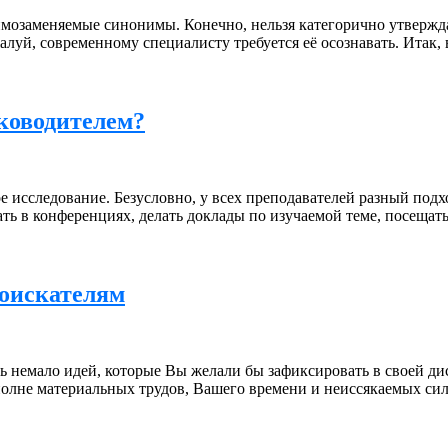
аимозаменяемые синонимы. Конечно, нельзя категорично утвержд
луй, современному специалисту требуется её осознавать. Итак, 
ководителем?
е исследование. Безусловно, у всех преподавателей разный подх
вать в конференциях, делать доклады по изучаемой теме, посещат
оискателям
сть немало идей, которые Вы желали бы зафиксировать в своей д
полне материальных трудов, Вашего времени и неиссякаемых сил