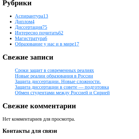
Рубрики
Аспирантура
13
Диплом
4
Диссертация
75
Интересно почитать
62
Магистратура
6
Образование у нас и в мире
17
Свежие записи
Сроки защит в современных реалиях
Новые реалии образования в России
Защита диссертации. Новые сложности.
Защита диссертации в совете — подготовка
Обмен студентами между Россией и Сирией
Свежие комментарии
Нет комментариев для просмотра.
Контакты для связи