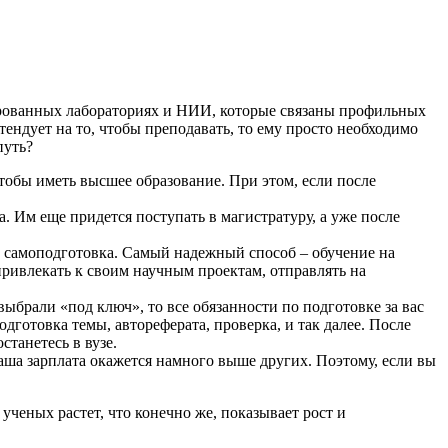
ированных лабораториях и НИИ, которые связаны профильных
ендует на то, чтобы преподавать, то ему просто необходимо
путь?
чтобы иметь высшее образование. При этом, если после
а. Им еще придется поступать в магистратуру, а уже после
се самоподготовка. Самый надежный способ – обучение на
 привлекать к своим научным проектам, отправлять на
выбрали «под ключ», то все обязанности по подготовке за вас
дготовка темы, автореферата, проверка, и так далее. После
станетесь в вузе.
 ваша зарплата окажется намного выше других. Поэтому, если вы
ученых растет, что конечно же, показывает рост и