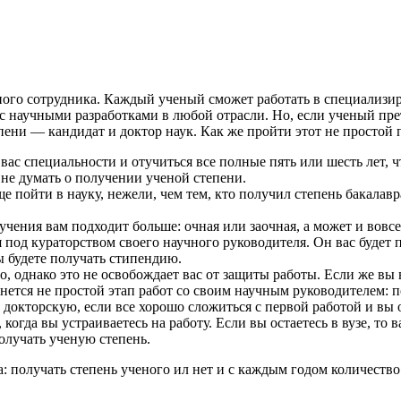
ного сотрудника. Каждый ученый сможет работать в специализ
с научными разработками в любой отрасли. Но, если ученый прет
пени — кандидат и доктор наук. Как же пройти этот не простой 
вас специальности и отучиться все полные пять или шесть лет, 
 не думать о получении ученой степени.
е пойти в науку, нежели, чем тем, кто получил степень бакалавр
учения вам подходит больше: очная или заочная, а может и вов
я под кураторством своего научного руководителя. Он вас будет
 будете получать стипендию.
, однако это не освобождает вас от защиты работы. Если же вы 
нется не простой этап работ со своим научным руководителем: по
 докторскую, если все хорошо сложиться с первой работой и вы о
огда вы устраиваетесь на работу. Если вы остаетесь в вузе, то
получать ученую степень.
 получать степень ученого ил нет и с каждым годом количество 