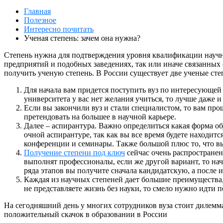
Главная
Полезное
Интересно почитать
Ученая степень: зачем она нужна?
Степень нужна для подтверждения уровня квалификации науч
предприятий и подобных заведениях, так или иначе связанных 
получить ученую степень. В России существует две ученые сте
Для начала вам придется поступить вуз по интересующей 
университета у вас нет желания учиться, то лучше даже и
Если вы закончили вуз и стали специалистом, то вам прощ
претендовать на большее в научной карьере.
Далее – аспирантура. Важно определиться какая форма об
очной аспирантуре, так как вы все время будете находитс
конференции и семинары. Также большой плюс то, что вы
Получение степени под ключ
сейчас очень распространено
выполнят профессионалы, если же другой вариант, то нач
ряда этапов вы получите сначала кандидатскую, а после и
Каждая из научных степеней дает большие преимущества, к
не представляете жизнь без науки, то смело нужно идти 
На сегодняшний день у многих сотрудников вуза стоит дилемма:
положительный скачок в образовании в России