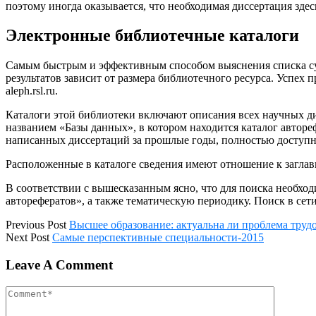
поэтому иногда оказывается, что необходимая диссертация здес
Электронные библиотечные каталоги
Самым быстрым и эффективным способом выяснения списка сущ
результатов зависит от размера библиотечного ресурса. Успех
aleph.rsl.ru.
Каталоги этой библиотеки включают описания всех научных ди
названием «Базы данных», в котором находится каталог авторе
написанных диссертаций за прошлые годы, полностью доступ
Расположенные в каталоге сведения имеют отношение к заглав
В соответствии с вышесказанным ясно, что для поиска необхо
авторефератов», а также тематическую периодику. Поиск в сет
Previous Post
Высшее образование: актуальна ли проблема труд
Next Post
Самые перспективные специальности-2015
Leave A Comment