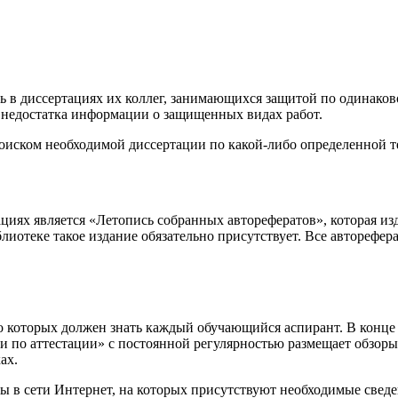
ечь в диссертациях их коллег, занимающихся защитой по одинак
а недостатка информации о защищенных видах работ.
поиском необходимой диссертации по какой-либо определенной те
иях является «Летопись собранных авторефератов», которая изд
лиотеке такое издание обязательно присутствует. Все авторефера
которых должен знать каждый обучающийся аспирант. В конце 
 по аттестации» с постоянной регулярностью размещает обзор
ах.
 в сети Интернет, на которых присутствуют необходимые свед