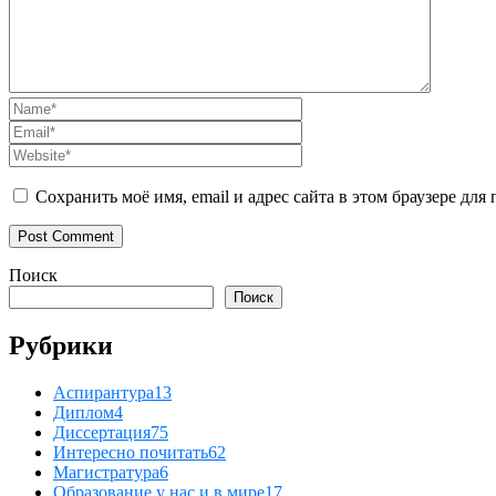
Сохранить моё имя, email и адрес сайта в этом браузере д
Поиск
Поиск
Рубрики
Аспирантура
13
Диплом
4
Диссертация
75
Интересно почитать
62
Магистратура
6
Образование у нас и в мире
17