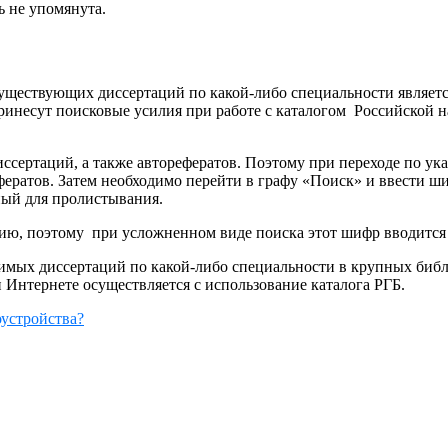
ь не упомянута.
ествующих диссертаций по какой-либо специальности является
 принесут поисковые усилия при работе с каталогом Российской
ссертаций, а также авторефератов. Поэтому при переходе по ук
фератов. Затем необходимо перейти в графу «Поиск» и ввести ш
ный для пролистывания.
ию, поэтому при усложненном виде поиска этот шифр вводится в
димых диссертаций по какой-либо специальности в крупных биб
и Интернете осуществляется с использование каталога РГБ.
оустройства?