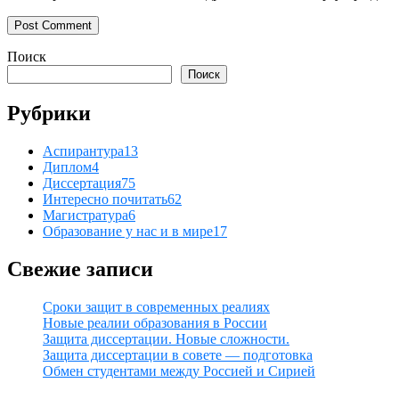
Поиск
Поиск
Рубрики
Аспирантура
13
Диплом
4
Диссертация
75
Интересно почитать
62
Магистратура
6
Образование у нас и в мире
17
Свежие записи
Сроки защит в современных реалиях
Новые реалии образования в России
Защита диссертации. Новые сложности.
Защита диссертации в совете — подготовка
Обмен студентами между Россией и Сирией