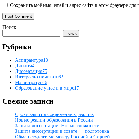
Сохранить моё имя, email и адрес сайта в этом браузере д
Поиск
Поиск
Рубрики
Аспирантура
13
Диплом
4
Диссертация
75
Интересно почитать
62
Магистратура
6
Образование у нас и в мире
17
Свежие записи
Сроки защит в современных реалиях
Новые реалии образования в России
Защита диссертации. Новые сложности.
Защита диссертации в совете — подготовка
Обмен студентами между Россией и Сирией