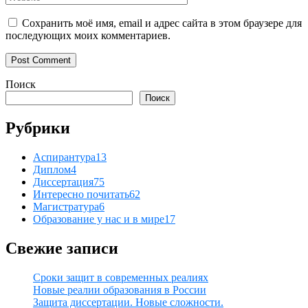
Сохранить моё имя, email и адрес сайта в этом браузере для
последующих моих комментариев.
Поиск
Поиск
Рубрики
Аспирантура
13
Диплом
4
Диссертация
75
Интересно почитать
62
Магистратура
6
Образование у нас и в мире
17
Свежие записи
Сроки защит в современных реалиях
Новые реалии образования в России
Защита диссертации. Новые сложности.