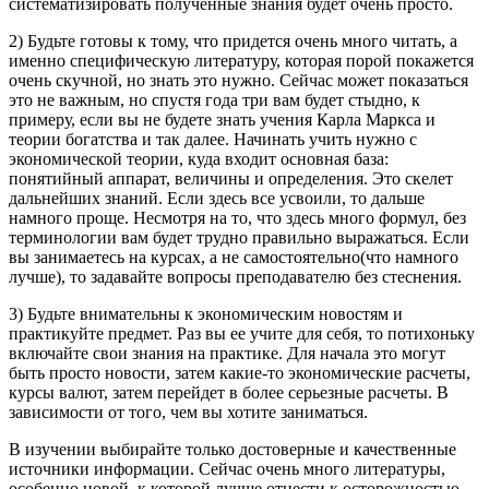
систематизировать полученные знания будет очень просто.
2) Будьте готовы к тому, что придется очень много читать, а
именно специфическую литературу, которая порой покажется
очень скучной, но знать это нужно. Сейчас может показаться
это не важным, но спустя года три вам будет стыдно, к
примеру, если вы не будете знать учения Карла Маркса и
теории богатства и так далее. Начинать учить нужно с
экономической теории, куда входит основная база:
понятийный аппарат, величины и определения. Это скелет
дальнейших знаний. Если здесь все усвоили, то дальше
намного проще. Несмотря на то, что здесь много формул, без
терминологии вам будет трудно правильно выражаться. Если
вы занимаетесь на курсах, а не самостоятельно(что намного
лучше), то задавайте вопросы преподавателю без стеснения.
3) Будьте внимательны к экономическим новостям и
практикуйте предмет. Раз вы ее учите для себя, то потихоньку
включайте свои знания на практике. Для начала это могут
быть просто новости, затем какие-то экономические расчеты,
курсы валют, затем перейдет в более серьезные расчеты. В
зависимости от того, чем вы хотите заниматься.
В изучении выбирайте только достоверные и качественные
источники информации. Сейчас очень много литературы,
особенно новой, к которой лучше отнести к осторожностью,